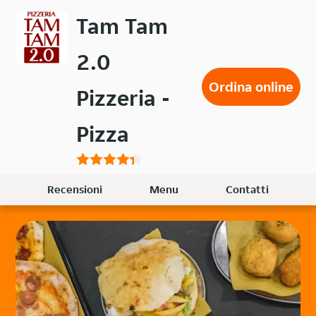
Passa
Tam Tam
al
contenuto
2.0
principale
Ordina online
Pizzeria -
Pizza
Recensioni
Menu
Contatti